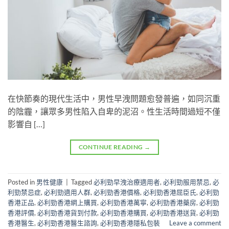
在快節奏的現代生活中，男性早洩問題愈發普遍，如同沉重
的陰霾，讓眾多男性陷入自卑的泥沼。性生活時間過短不僅
影響自 […]
CONTINUE READING
→
Posted in
男性健康
|
Tagged
必利勁早洩治療適用者
,
必利勁服用禁忌
,
必
利勁禁忌症
,
必利勁適用人群
,
必利勁香港價格
,
必利勁香港屈臣氏
,
必利勁
香港正品
,
必利勁香港網上購買
,
必利勁香港萬寧
,
必利勁香港藥房
,
必利勁
香港評價
,
必利勁香港貨到付款
,
必利勁香港購買
,
必利勁香港送貨
,
必利勁
香港醫生
,
必利勁香港醫生諮詢
,
必利勁香港隱私包裝
Leave a comment