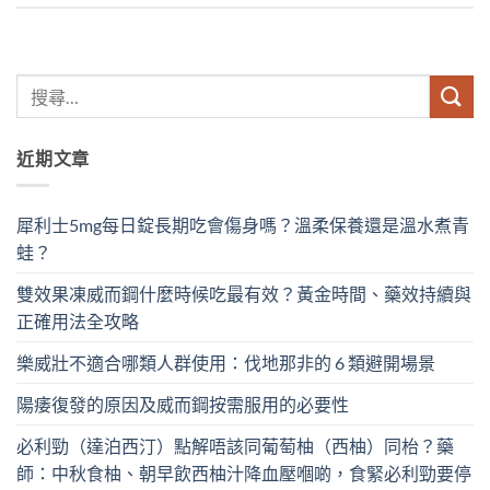
近期文章
犀利士5mg每日錠長期吃會傷身嗎？溫柔保養還是溫水煮青
蛙？
雙效果凍威而鋼什麼時候吃最有效？黃金時間、藥效持續與
正確用法全攻略
樂威壯不適合哪類人群使用：伐地那非的 6 類避開場景
陽痿復發的原因及威而鋼按需服用的必要性
必利勁（達泊西汀）點解唔該同葡萄柚（西柚）同枱？藥
師：中秋食柚、朝早飲西柚汁降血壓嗰啲，食緊必利勁要停