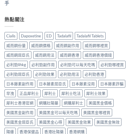
手
熱點關注
Cialis
Dapoxetine
ED
Tadalafil
Tadalafil Tablets
威而鋼份量
威而鋼價格
威而鋼副作用
威而鋼哪裡買
威而鋼屈臣氏
威而鋼用法
威而鋼香港
威而鋼香港價錢
必利勁lihkg
必利勁副作用
必利勁可以每天吃嗎
必利勁哪裡買
必利勁屈臣氏
必利勁效果
必利勁用法
必利勁香港
日本藤素副作用
日本藤素屈臣氏
日本藤素沒用
日本藤素詐騙
早洩
正品犀利士
犀利士
犀利士吃法
犀利士效果
犀利士香港官網
網購壯陽藥
網購犀利士
美國黑金價格
美國黑金副作用
美國黑金可以每天吃嗎
美國黑金哪裡買
美國黑金屈臣氏
美國黑金心得
美國黑金效果
美國黑金無效
陽痿
香港保健品
香港壯陽藥
香港網購