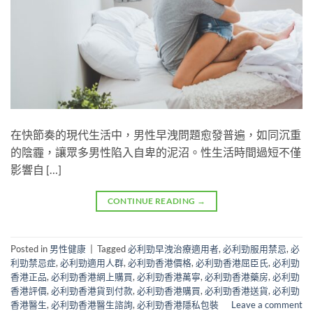
在快節奏的現代生活中，男性早洩問題愈發普遍，如同沉重
的陰霾，讓眾多男性陷入自卑的泥沼。性生活時間過短不僅
影響自 […]
CONTINUE READING
→
Posted in
男性健康
|
Tagged
必利勁早洩治療適用者
,
必利勁服用禁忌
,
必
利勁禁忌症
,
必利勁適用人群
,
必利勁香港價格
,
必利勁香港屈臣氏
,
必利勁
香港正品
,
必利勁香港網上購買
,
必利勁香港萬寧
,
必利勁香港藥房
,
必利勁
香港評價
,
必利勁香港貨到付款
,
必利勁香港購買
,
必利勁香港送貨
,
必利勁
香港醫生
,
必利勁香港醫生諮詢
,
必利勁香港隱私包裝
Leave a comment