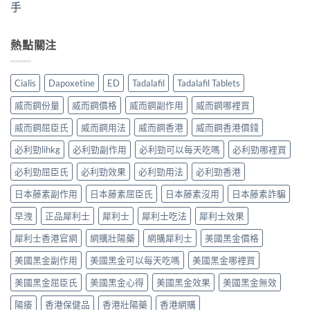
手
熱點關注
Cialis
Dapoxetine
ED
Tadalafil
Tadalafil Tablets
威而鋼份量
威而鋼價格
威而鋼副作用
威而鋼哪裡買
威而鋼屈臣氏
威而鋼用法
威而鋼香港
威而鋼香港價錢
必利勁lihkg
必利勁副作用
必利勁可以每天吃嗎
必利勁哪裡買
必利勁屈臣氏
必利勁效果
必利勁用法
必利勁香港
日本藤素副作用
日本藤素屈臣氏
日本藤素沒用
日本藤素詐騙
早洩
正品犀利士
犀利士
犀利士吃法
犀利士效果
犀利士香港官網
網購壯陽藥
網購犀利士
美國黑金價格
美國黑金副作用
美國黑金可以每天吃嗎
美國黑金哪裡買
美國黑金屈臣氏
美國黑金心得
美國黑金效果
美國黑金無效
陽痿
香港保健品
香港壯陽藥
香港網購