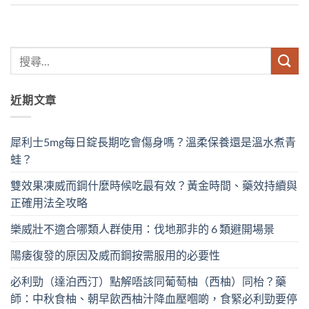
近期文章
犀利士5mg每日錠長期吃會傷身嗎？溫柔保養還是溫水煮青
蛙？
雙效果凍威而鋼什麼時候吃最有效？黃金時間、藥效持續與
正確用法全攻略
樂威壯不適合哪類人群使用：伐地那非的 6 類避開場景
陽痿復發的原因及威而鋼按需服用的必要性
必利勁（達泊西汀）點解唔該同葡萄柚（西柚）同枱？藥
師：中秋食柚、朝早飲西柚汁降血壓嗰啲，食緊必利勁要停