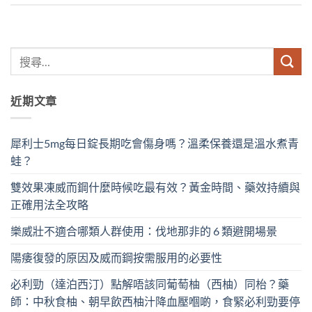
近期文章
犀利士5mg每日錠長期吃會傷身嗎？溫柔保養還是溫水煮青
蛙？
雙效果凍威而鋼什麼時候吃最有效？黃金時間、藥效持續與
正確用法全攻略
樂威壯不適合哪類人群使用：伐地那非的 6 類避開場景
陽痿復發的原因及威而鋼按需服用的必要性
必利勁（達泊西汀）點解唔該同葡萄柚（西柚）同枱？藥
師：中秋食柚、朝早飲西柚汁降血壓嗰啲，食緊必利勁要停