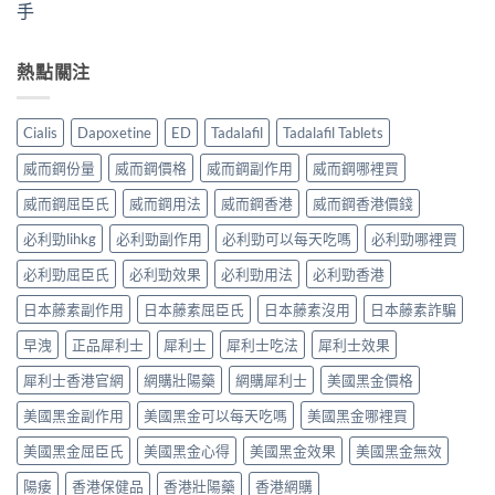
手
熱點關注
Cialis
Dapoxetine
ED
Tadalafil
Tadalafil Tablets
威而鋼份量
威而鋼價格
威而鋼副作用
威而鋼哪裡買
威而鋼屈臣氏
威而鋼用法
威而鋼香港
威而鋼香港價錢
必利勁lihkg
必利勁副作用
必利勁可以每天吃嗎
必利勁哪裡買
必利勁屈臣氏
必利勁效果
必利勁用法
必利勁香港
日本藤素副作用
日本藤素屈臣氏
日本藤素沒用
日本藤素詐騙
早洩
正品犀利士
犀利士
犀利士吃法
犀利士效果
犀利士香港官網
網購壯陽藥
網購犀利士
美國黑金價格
美國黑金副作用
美國黑金可以每天吃嗎
美國黑金哪裡買
美國黑金屈臣氏
美國黑金心得
美國黑金效果
美國黑金無效
陽痿
香港保健品
香港壯陽藥
香港網購