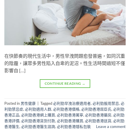
在快節奏的現代生活中，男性早洩問題愈發普遍，如同沉重
的陰霾，讓眾多男性陷入自卑的泥沼。性生活時間過短不僅
影響自 […]
CONTINUE READING
→
Posted in
男性健康
|
Tagged
必利勁早洩治療適用者
,
必利勁服用禁忌
,
必
利勁禁忌症
,
必利勁適用人群
,
必利勁香港價格
,
必利勁香港屈臣氏
,
必利勁
香港正品
,
必利勁香港網上購買
,
必利勁香港萬寧
,
必利勁香港藥房
,
必利勁
香港評價
,
必利勁香港貨到付款
,
必利勁香港購買
,
必利勁香港送貨
,
必利勁
香港醫生
,
必利勁香港醫生諮詢
,
必利勁香港隱私包裝
Leave a comment