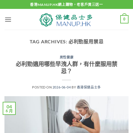
Skip
香港MANUP.HK網上購物，老客戶買三送一
to
content
0
TAG ARCHIVES:
必利勁服用禁忌
男性健康
必利勁適用哪些早洩人群，有什麼服用禁
忌？
POSTED ON
2026-06-04
BY
香港保健品士多
04
6 月