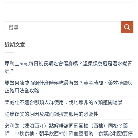
近期文章
犀利士5mg每日錠長期吃會傷身嗎？溫柔保養還是溫水煮青
蛙？
雙效果凍威而鋼什麼時候吃最有效？黃金時間、藥效持續與
正確用法全攻略
樂威壯不適合哪類人群使用：伐地那非的 6 類避開場景
陽痿復發的原因及威而鋼按需服用的必要性
必利勁（達泊西汀）點解唔該同葡萄柚（西柚）同枱？藥
師：中秋食柚、朝早飲西柚汁降血壓嗰啲，食緊必利勁要停