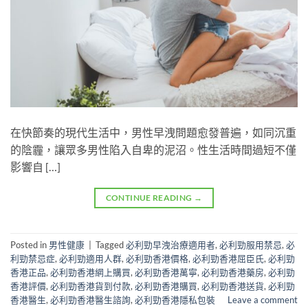
在快節奏的現代生活中，男性早洩問題愈發普遍，如同沉重
的陰霾，讓眾多男性陷入自卑的泥沼。性生活時間過短不僅
影響自 […]
CONTINUE READING
→
Posted in
男性健康
|
Tagged
必利勁早洩治療適用者
,
必利勁服用禁忌
,
必
利勁禁忌症
,
必利勁適用人群
,
必利勁香港價格
,
必利勁香港屈臣氏
,
必利勁
香港正品
,
必利勁香港網上購買
,
必利勁香港萬寧
,
必利勁香港藥房
,
必利勁
香港評價
,
必利勁香港貨到付款
,
必利勁香港購買
,
必利勁香港送貨
,
必利勁
香港醫生
,
必利勁香港醫生諮詢
,
必利勁香港隱私包裝
Leave a comment