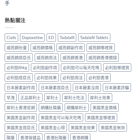
手
熱點關注
Cialis
Dapoxetine
ED
Tadalafil
Tadalafil Tablets
威而鋼份量
威而鋼價格
威而鋼副作用
威而鋼哪裡買
威而鋼屈臣氏
威而鋼用法
威而鋼香港
威而鋼香港價錢
必利勁lihkg
必利勁副作用
必利勁可以每天吃嗎
必利勁哪裡買
必利勁屈臣氏
必利勁效果
必利勁用法
必利勁香港
日本藤素副作用
日本藤素屈臣氏
日本藤素沒用
日本藤素詐騙
早洩
正品犀利士
犀利士
犀利士吃法
犀利士效果
犀利士香港官網
網購壯陽藥
網購犀利士
美國黑金價格
美國黑金副作用
美國黑金可以每天吃嗎
美國黑金哪裡買
美國黑金屈臣氏
美國黑金心得
美國黑金效果
美國黑金無效
陽痿
香港保健品
香港壯陽藥
香港網購