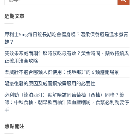
近期文章
犀利士5mg每日錠長期吃會傷身嗎？溫柔保養還是溫水煮青
蛙？
雙效果凍威而鋼什麼時候吃最有效？黃金時間、藥效持續與
正確用法全攻略
樂威壯不適合哪類人群使用：伐地那非的 6 類避開場景
陽痿復發的原因及威而鋼按需服用的必要性
必利勁（達泊西汀）點解唔該同葡萄柚（西柚）同枱？藥
師：中秋食柚、朝早飲西柚汁降血壓嗰啲，食緊必利勁要停
手
熱點關注