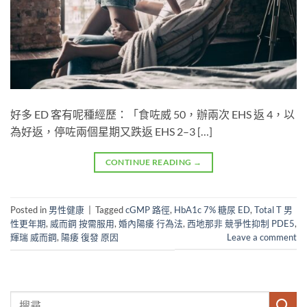
好多 ED 客有呢種經歷：「食咗威 50，辦兩次 EHS 返 4，以
為好返，停咗兩個星期又跌返 EHS 2–3 […]
CONTINUE READING
→
Posted in
男性健康
|
Tagged
cGMP 路徑
,
HbA1c 7% 糖尿 ED
,
Total T 男
性更年期
,
威而鋼 按需服用
,
婚內陽痿 行為法
,
西地那非 競爭性抑制 PDE5
,
輝瑞 威而鋼
,
陽痿 復發 原因
Leave a comment