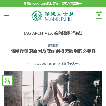
Skip
香港MANUP.HK網上購物，老客戶買三送一
to
content
0
TAG ARCHIVES:
婚內陽痿 行為法
男性健康
陽痿復發的原因及威而鋼按需服用的必要性
POSTED ON
2026-07-08
BY
香港保健品士多
08
7 月