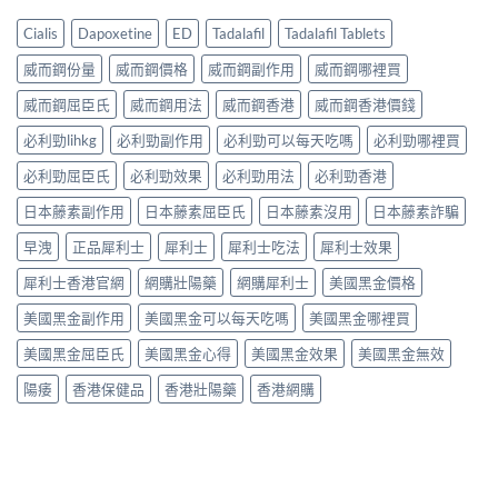
Cialis
Dapoxetine
ED
Tadalafil
Tadalafil Tablets
威而鋼份量
威而鋼價格
威而鋼副作用
威而鋼哪裡買
威而鋼屈臣氏
威而鋼用法
威而鋼香港
威而鋼香港價錢
必利勁lihkg
必利勁副作用
必利勁可以每天吃嗎
必利勁哪裡買
必利勁屈臣氏
必利勁效果
必利勁用法
必利勁香港
日本藤素副作用
日本藤素屈臣氏
日本藤素沒用
日本藤素詐騙
早洩
正品犀利士
犀利士
犀利士吃法
犀利士效果
犀利士香港官網
網購壯陽藥
網購犀利士
美國黑金價格
美國黑金副作用
美國黑金可以每天吃嗎
美國黑金哪裡買
美國黑金屈臣氏
美國黑金心得
美國黑金效果
美國黑金無效
陽痿
香港保健品
香港壯陽藥
香港網購