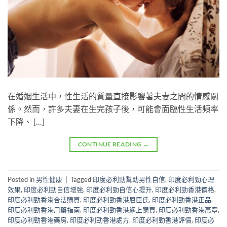
在婚姻生活中，性生活的質量直接影響著夫妻之間的情感關
係。然而，許多夫妻在生完孩子後，可能會面臨性生活頻率
下降、 […]
CONTINUE READING
→
Posted in
男性健康
|
Tagged
印度必利勁幫助男性自信
,
印度必利勁心理
效果
,
印度必利勁自信增強
,
印度必利勁自信心提升
,
印度必利勁香港價格
,
印度必利勁香港合法購買
,
印度必利勁香港屈臣氏
,
印度必利勁香港正品
,
印度必利勁香港用藥指南
,
印度必利勁香港網上購買
,
印度必利勁香港萬寧
,
印度必利勁香港藥房
,
印度必利勁香港處方
,
印度必利勁香港評價
,
印度必