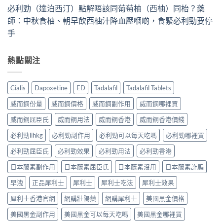
必利勁（達泊西汀）點解唔該同葡萄柚（西柚）同枱？藥
師：中秋食柚、朝早飲西柚汁降血壓嗰啲，食緊必利勁要停
手
熱點關注
Cialis
Dapoxetine
ED
Tadalafil
Tadalafil Tablets
威而鋼份量
威而鋼價格
威而鋼副作用
威而鋼哪裡買
威而鋼屈臣氏
威而鋼用法
威而鋼香港
威而鋼香港價錢
必利勁lihkg
必利勁副作用
必利勁可以每天吃嗎
必利勁哪裡買
必利勁屈臣氏
必利勁效果
必利勁用法
必利勁香港
日本藤素副作用
日本藤素屈臣氏
日本藤素沒用
日本藤素詐騙
早洩
正品犀利士
犀利士
犀利士吃法
犀利士效果
犀利士香港官網
網購壯陽藥
網購犀利士
美國黑金價格
美國黑金副作用
美國黑金可以每天吃嗎
美國黑金哪裡買