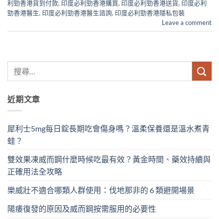
利勁香港貨到付款
,
印度必利勁香港購買
,
印度必利勁香港送貨
,
印度必利
勁香港醫生
,
印度必利勁香港醫生諮詢
,
印度必利勁香港隱私包裝
Leave a comment
近期文章
犀利士5mg每日錠長期吃會傷身嗎？溫柔保養還是溫水煮青
蛙？
雙效果凍威而鋼什麼時候吃最有效？黃金時間、藥效持續與
正確用法全攻略
樂威壯不適合哪類人群使用：伐地那非的 6 類避開場景
陽痿復發的原因及威而鋼按需服用的必要性