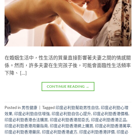
在婚姻生活中，性生活的質量直接影響著夫妻之間的情感關
係。然而，許多夫妻在生完孩子後，可能會面臨性生活頻率
下降、 […]
CONTINUE READING
→
Posted in
男性健康
|
Tagged
印度必利勁幫助男性自信
,
印度必利勁心理
效果
,
印度必利勁自信增強
,
印度必利勁自信心提升
,
印度必利勁香港價格
,
印度必利勁香港合法購買
,
印度必利勁香港屈臣氏
,
印度必利勁香港正品
,
印度必利勁香港用藥指南
,
印度必利勁香港網上購買
,
印度必利勁香港萬寧
,
印度必利勁香港藥房
,
印度必利勁香港處方
,
印度必利勁香港評價
,
印度必