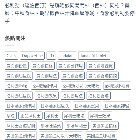
必利勁（達泊西汀）點解唔該同葡萄柚（西柚）同枱？藥
師：中秋食柚、朝早飲西柚汁降血壓嗰啲，食緊必利勁要停
手
熱點關注
Cialis
Dapoxetine
ED
Tadalafil
Tadalafil Tablets
威而鋼份量
威而鋼價格
威而鋼副作用
威而鋼哪裡買
威而鋼屈臣氏
威而鋼用法
威而鋼香港
威而鋼香港價錢
必利勁lihkg
必利勁副作用
必利勁可以每天吃嗎
必利勁哪裡買
必利勁屈臣氏
必利勁效果
必利勁用法
必利勁香港
日本藤素副作用
日本藤素屈臣氏
日本藤素沒用
日本藤素詐騙
早洩
正品犀利士
犀利士
犀利士吃法
犀利士效果
犀利士香港官網
網購壯陽藥
網購犀利士
美國黑金價格
美國黑金副作用
美國黑金可以每天吃嗎
美國黑金哪裡買