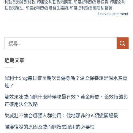
利勁香港貨到付款
,
印度必利勁香港購買
,
印度必利勁香港送貨
,
印度必利
勁香港醫生
,
印度必利勁香港醫生諮詢
,
印度必利勁香港隱私包裝
Leave a comment
近期文章
犀利士5mg每日錠長期吃會傷身嗎？溫柔保養還是溫水煮青
蛙？
雙效果凍威而鋼什麼時候吃最有效？黃金時間、藥效持續與
正確用法全攻略
樂威壯不適合哪類人群使用：伐地那非的 6 類避開場景
陽痿復發的原因及威而鋼按需服用的必要性