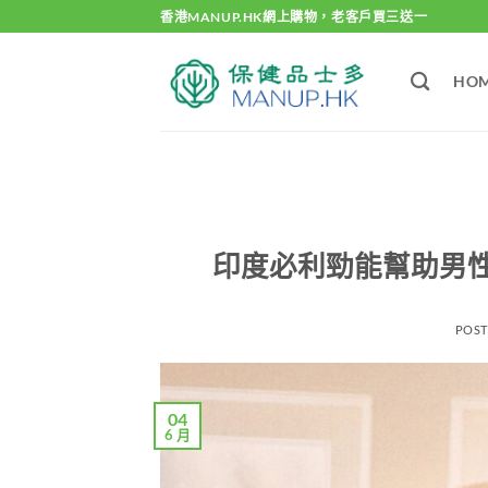
Skip
香港MANUP.HK網上購物，老客戶買三送一
to
content
HO
印度必利勁能幫助男
POS
04
6 月