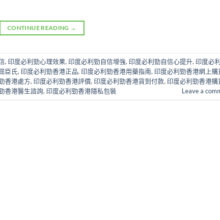
CONTINUE READING
→
信
,
印度必利勁心理效果
,
印度必利勁自信增強
,
印度必利勁自信心提升
,
印度必
屈臣氏
,
印度必利勁香港正品
,
印度必利勁香港用藥指南
,
印度必利勁香港網上購
勁香港處方
,
印度必利勁香港評價
,
印度必利勁香港貨到付款
,
印度必利勁香港購
勁香港醫生諮詢
,
印度必利勁香港隱私包裝
Leave a com