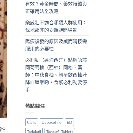
有效？黃金時間、藥效持續與
正確用法全攻略
樂威壯不適合哪類人群使用：
伐地那非的 6 類避開場景
陽痿復發的原因及威而鋼按需
服用的必要性
必利勁（達泊西汀）點解唔該
同葡萄柚（西柚）同枱？藥
師：中秋食柚、朝早飲西柚汁
降血壓嗰啲，食緊必利勁要停
手
熱點關注
Cialis
Dapoxetine
ED
臨性
Tadalafil
Tadalafil Tablets