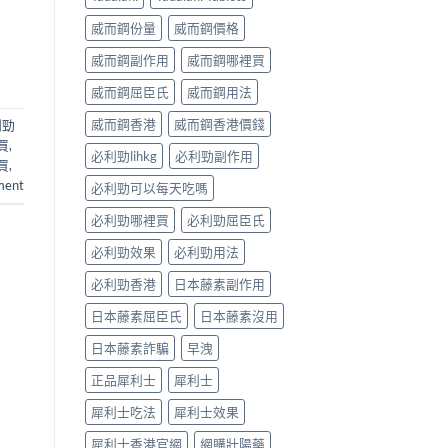
威而鋼份量
威而鋼價格
威而鋼副作用
威而鋼哪裡買
威而鋼屈臣氏
威而鋼用法
威而鋼香港
威而鋼香港價錢
利勁
買
,
必利勁lihkg
必利勁副作用
買
,
ment
必利勁可以每天吃嗎
必利勁哪裡買
必利勁屈臣氏
必利勁效果
必利勁用法
必利勁香港
日本藤素副作用
日本藤素屈臣氏
日本藤素沒用
日本藤素詐騙
早洩
正品犀利士
犀利士
犀利士吃法
犀利士效果
犀利士香港官網
網購壯陽藥