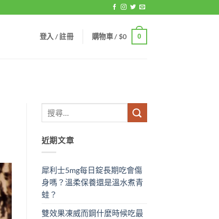
登入 / 註冊
購物車 /
$
0
0
近期文章
犀利士5mg每日錠長期吃會傷
身嗎？溫柔保養還是溫水煮青
蛙？
雙效果凍威而鋼什麼時候吃最