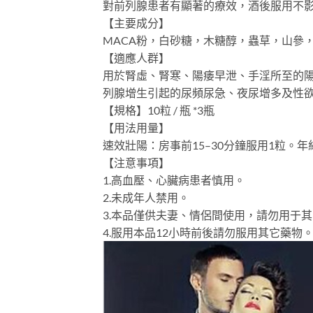
對前列腺患者有顯著的療效，酒後服用不
【主要成分】
MACA粉，白砂糖，木糖醇，蟲草，山參
【適應人群】
用於腎虛、腎寒、陽痿早泄、手淫所至的
列腺增生引起的尿頻尿急、夜尿增多及性
【規格】10粒 / 瓶 *3瓶
【用法用量】
速效壯陽：房事前15–30分鐘服用1粒。
【注意事項】
1.高血壓、心臟病患者慎用。
2.未成年人禁用。
3.本品僅供夫妻、情侶間使用，請勿用于
4.服用本品12小時前後請勿服用其它藥物