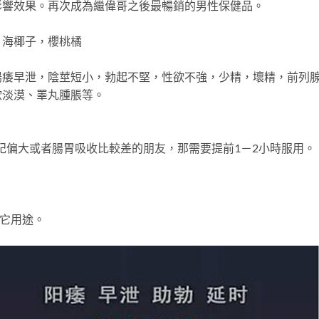
影響效果。再次成為繼偉哥之後最暢銷的男性保健品。
，海椰子，櫻桃橘
陽痿早泄，陰莖短小，勃起不堅，性欲不強，少精，壞精，前列
欲淡漠、睪丸腫脹等。
年紀偏大或者腸胃吸收比較差的朋友，那需要提前1－2小時服用。
其它用途。
。