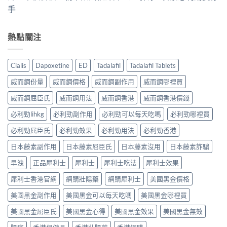
手
熱點關注
Cialis
Dapoxetine
ED
Tadalafil
Tadalafil Tablets
威而鋼份量
威而鋼價格
威而鋼副作用
威而鋼哪裡買
威而鋼屈臣氏
威而鋼用法
威而鋼香港
威而鋼香港價錢
必利勁lihkg
必利勁副作用
必利勁可以每天吃嗎
必利勁哪裡買
必利勁屈臣氏
必利勁效果
必利勁用法
必利勁香港
日本藤素副作用
日本藤素屈臣氏
日本藤素沒用
日本藤素詐騙
早洩
正品犀利士
犀利士
犀利士吃法
犀利士效果
犀利士香港官網
網購壯陽藥
網購犀利士
美國黑金價格
美國黑金副作用
美國黑金可以每天吃嗎
美國黑金哪裡買
美國黑金屈臣氏
美國黑金心得
美國黑金效果
美國黑金無效