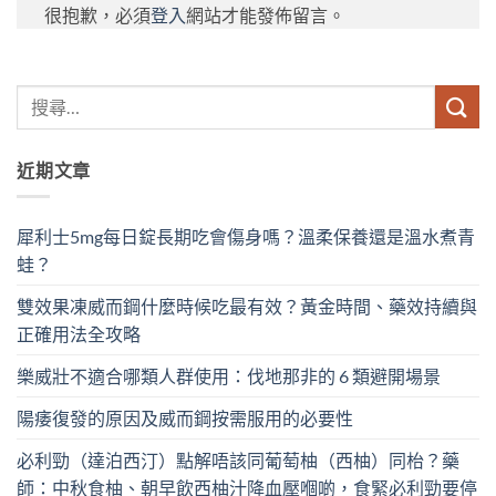
很抱歉，必須
登入
網站才能發佈留言。
近期文章
犀利士5mg每日錠長期吃會傷身嗎？溫柔保養還是溫水煮青
蛙？
雙效果凍威而鋼什麼時候吃最有效？黃金時間、藥效持續與
正確用法全攻略
樂威壯不適合哪類人群使用：伐地那非的 6 類避開場景
陽痿復發的原因及威而鋼按需服用的必要性
必利勁（達泊西汀）點解唔該同葡萄柚（西柚）同枱？藥
師：中秋食柚、朝早飲西柚汁降血壓嗰啲，食緊必利勁要停