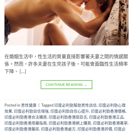
在婚姻生活中，性生活的質量直接影響著夫妻之間的情感關
係。然而，許多夫妻在生完孩子後，可能會面臨性生活頻率
下降、 […]
CONTINUE READING
→
Posted in
男性健康
|
Tagged
印度必利勁幫助男性自信
,
印度必利勁心理
效果
,
印度必利勁自信增強
,
印度必利勁自信心提升
,
印度必利勁香港價格
,
印度必利勁香港合法購買
,
印度必利勁香港屈臣氏
,
印度必利勁香港正品
,
印度必利勁香港用藥指南
,
印度必利勁香港網上購買
,
印度必利勁香港萬寧
,
印度必利勁香港藥房
,
印度必利勁香港處方
,
印度必利勁香港評價
,
印度必