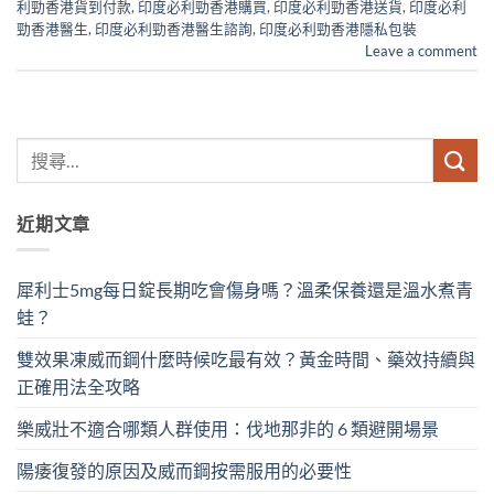
利勁香港貨到付款
,
印度必利勁香港購買
,
印度必利勁香港送貨
,
印度必利
勁香港醫生
,
印度必利勁香港醫生諮詢
,
印度必利勁香港隱私包裝
Leave a comment
近期文章
犀利士5mg每日錠長期吃會傷身嗎？溫柔保養還是溫水煮青
蛙？
雙效果凍威而鋼什麼時候吃最有效？黃金時間、藥效持續與
正確用法全攻略
樂威壯不適合哪類人群使用：伐地那非的 6 類避開場景
陽痿復發的原因及威而鋼按需服用的必要性