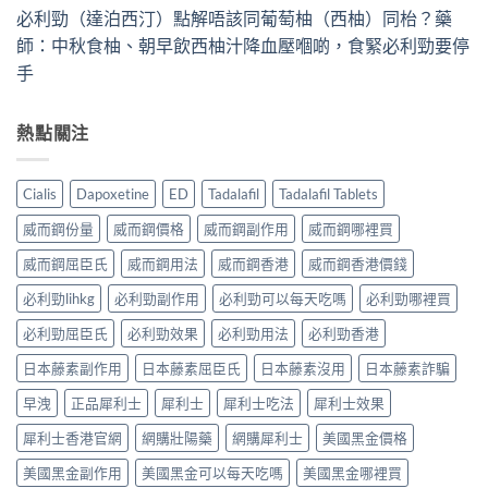
必利勁（達泊西汀）點解唔該同葡萄柚（西柚）同枱？藥
師：中秋食柚、朝早飲西柚汁降血壓嗰啲，食緊必利勁要停
手
熱點關注
Cialis
Dapoxetine
ED
Tadalafil
Tadalafil Tablets
威而鋼份量
威而鋼價格
威而鋼副作用
威而鋼哪裡買
威而鋼屈臣氏
威而鋼用法
威而鋼香港
威而鋼香港價錢
必利勁lihkg
必利勁副作用
必利勁可以每天吃嗎
必利勁哪裡買
必利勁屈臣氏
必利勁效果
必利勁用法
必利勁香港
日本藤素副作用
日本藤素屈臣氏
日本藤素沒用
日本藤素詐騙
早洩
正品犀利士
犀利士
犀利士吃法
犀利士效果
犀利士香港官網
網購壯陽藥
網購犀利士
美國黑金價格
美國黑金副作用
美國黑金可以每天吃嗎
美國黑金哪裡買