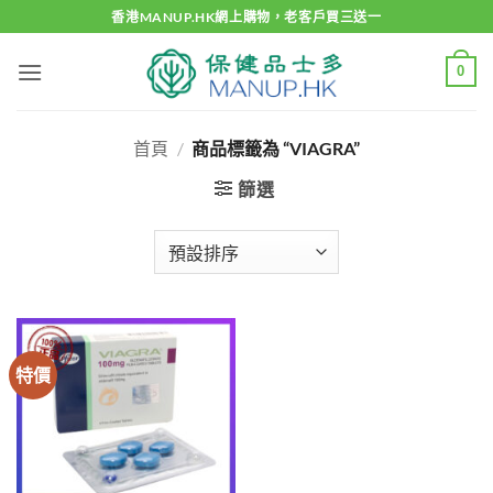
Skip
香港MANUP.HK網上購物，老客戶買三送一
to
content
0
首頁
/
商品標籤為 “VIAGRA”
篩選
特價