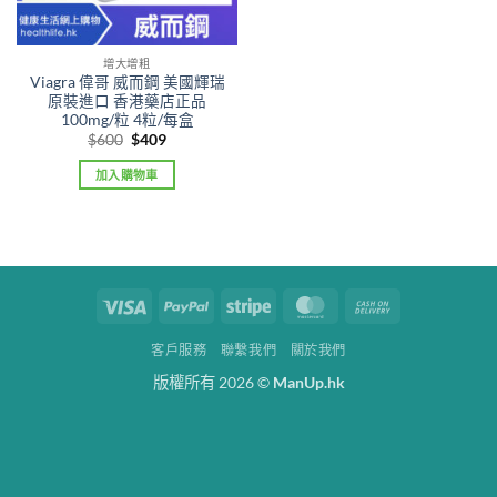
增大增粗
Viagra 偉哥 威而鋼 美國輝瑞
原裝進口 香港藥店正品
100mg/粒 4粒/每盒
Original
Current
$
600
$
409
price
price
was:
is:
加入購物車
$600.
$409.
Visa
PayPal
Stripe
MasterCard
Cash
On
客戶服務
聯繫我們
關於我們
Delivery
版權所有 2026 ©
ManUp.hk