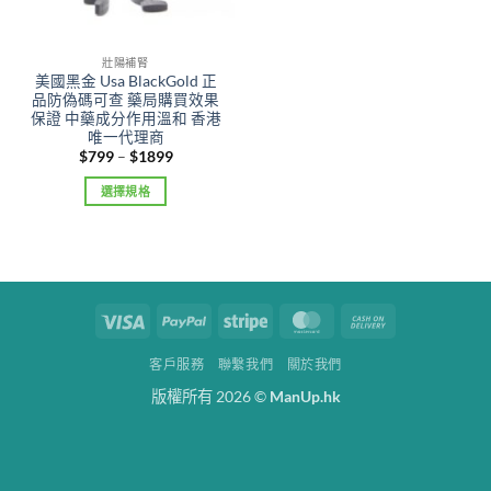
壯陽補腎
美國黑金 Usa BlackGold 正
品防偽碼可查 藥局購買效果
保證 中藥成分作用溫和 香港
唯一代理商
Price
$
799
–
$
1899
range:
$799
選擇規格
through
$1899
This
product
has
multiple
variants.
Visa
PayPal
Stripe
MasterCard
Cash
The
On
options
客戶服務
聯繫我們
關於我們
Delivery
may
版權所有 2026 ©
ManUp.hk
be
chosen
on
the