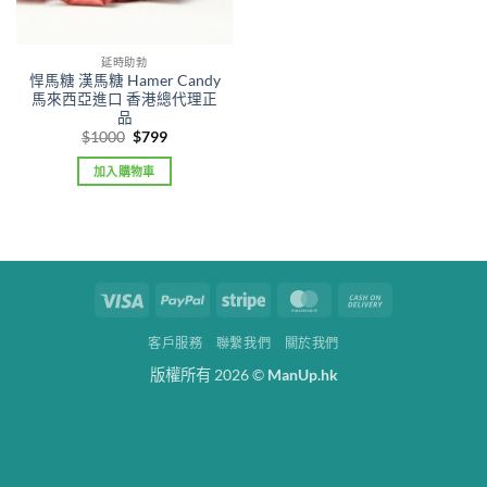
延時助勃
悍馬糖 漢馬糖 Hamer Candy
馬來西亞進口 香港總代理正
品
Original
Current
$
1000
$
799
price
price
was:
is:
加入購物車
$1000.
$799.
Visa
PayPal
Stripe
MasterCard
Cash
On
客戶服務
聯繫我們
關於我們
Delivery
版權所有 2026 ©
ManUp.hk