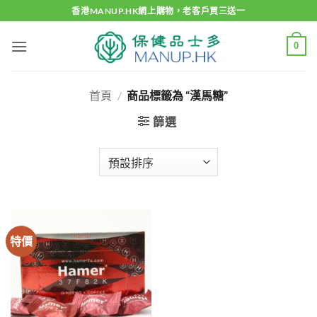
Skip
香港MANUP.HK網上購物，老客戶買三送一
to
content
0
首頁
/
商品標籤為 “漢馬糖”
篩選
特價