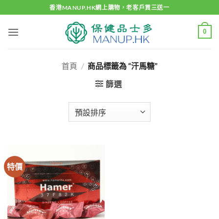
Skip
香港MANUP.HK網上購物，老客戶買三送一
to
content
0
首頁
/
商品標籤為 “汗馬糖”
篩選
特價