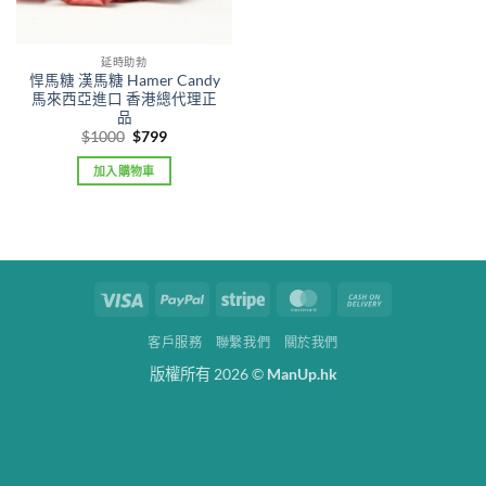
延時助勃
悍馬糖 漢馬糖 Hamer Candy
馬來西亞進口 香港總代理正
品
Original
Current
$
1000
$
799
price
price
was:
is:
加入購物車
$1000.
$799.
Visa
PayPal
Stripe
MasterCard
Cash
On
客戶服務
聯繫我們
關於我們
Delivery
版權所有 2026 ©
ManUp.hk