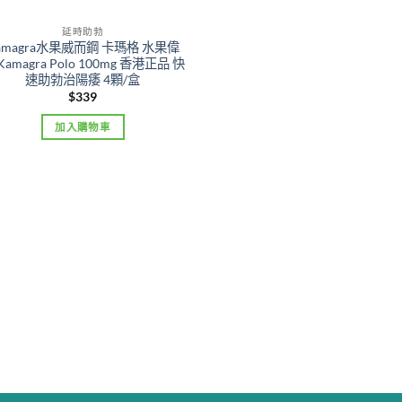
延時助勃
amagra水果威而鋼 卡瑪格 水果偉
Kamagra Polo 100mg 香港正品 快
速助勃治陽痿 4顆/盒
$
339
加入購物車