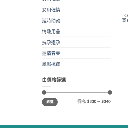
女用催情
K
哥 
延時助勃
情趣用品
抗孕避孕
迷情春藥
風濕抗癌
由價格篩選
最
最
價格:
$330
—
$340
篩選
低
高
價
價
格
格