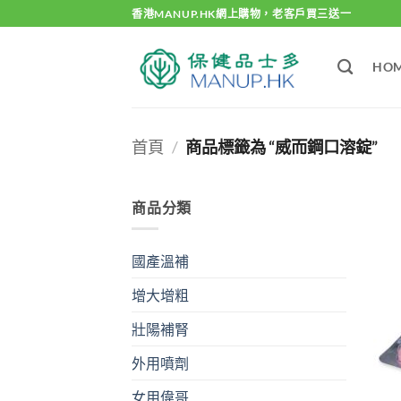
Skip
香港MANUP.HK網上購物，老客戶買三送一
to
content
HO
首頁
/
商品標籤為 “威而鋼口溶錠”
商品分類
國產溫補
增大增粗
壯陽補腎
外用噴劑
女用偉哥