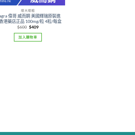
增大增粗
iagra 偉哥 威而鋼 美國輝瑞原裝進
 香港藥店正品 100mg/粒 4粒/每盒
Original
Current
$
600
$
409
price
price
was:
is:
加入購物車
$600.
$409.