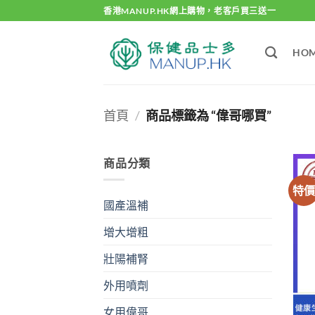
Skip
香港MANUP.HK網上購物，老客戶買三送一
to
content
HO
首頁
/
商品標籤為 “偉哥哪買”
商品分類
特
國產溫補
增大增粗
壯陽補腎
外用噴劑
女用偉哥