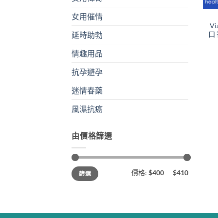
女用催情
V
口
延時助勃
情趣用品
抗孕避孕
迷情春藥
風濕抗癌
由價格篩選
最
最
價格:
$400
—
$410
篩選
低
高
價
價
格
格